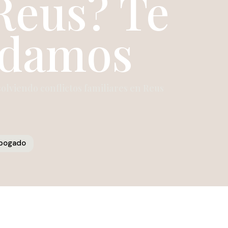
Reus? Te
udamos
solviendo conflictos familiares en Reus
Abogado