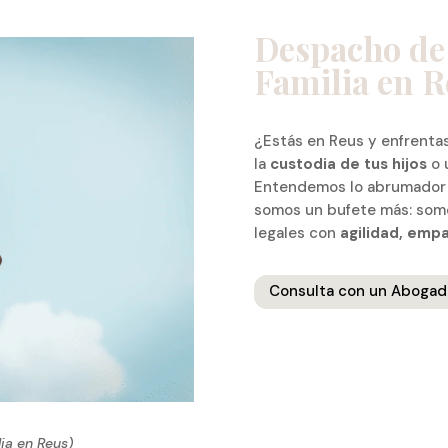
Despacho de
Familia en R
¿Estás en Reus y enfrenta
la
custodia de tus hijos
o 
Entendemos lo abrumador 
somos un bufete más: somo
legales con
agilidad, empa
Consulta con un Abogad
ia en Reus)