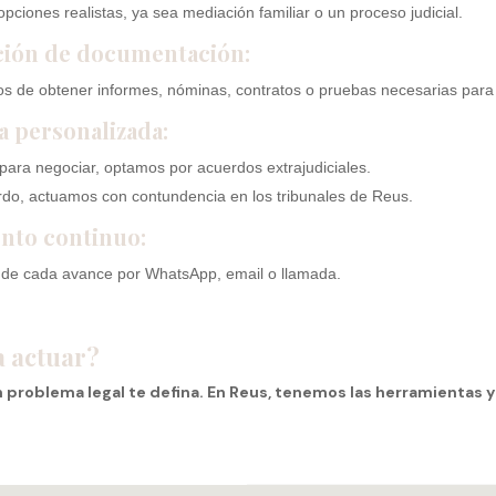
pciones realistas, ya sea mediación familiar o un proceso judicial.
ación de documentación:
 de obtener informes, nóminas, contratos o pruebas necesarias para 
ia personalizada:
para negociar, optamos por acuerdos extrajudiciales.
rdo, actuamos con contundencia en los tribunales de Reus.
ento continuo:
de cada avance por WhatsApp, email o llamada.
a actuar?
 problema legal te defina. En Reus, tenemos las herramientas y