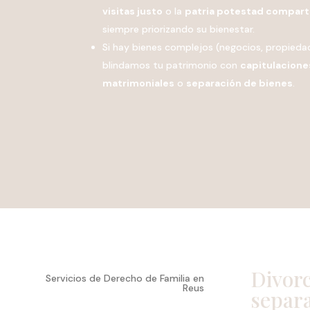
visitas justo
o la
patria potestad compart
siempre priorizando su bienestar.
Si hay bienes complejos (negocios, propieda
blindamos tu patrimonio con
capitulacione
matrimoniales
o
separación de bienes
.
Divorc
Servicios de Derecho de Familia en
Reus
separ