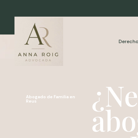
Derecho
¿Ne
Abogado de Familia en
Reus
abo