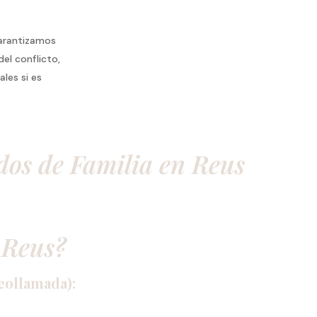
o
arantizamos
el conflicto,
les si es
dos de Familia en Reus
 Reus?
eollamada):