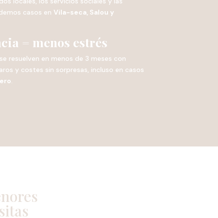
 locales, los servicios sociales y las
endemos casos en
Vila-seca, Salou y
ncia = menos estrés
se resuelven en menos de 3 meses con
ros y costes sin sorpresas, incluso en casos
nero
.
enores
sitas