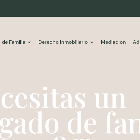
 de Familia
Derecho Inmobiliario
Mediacion
Ad
cesitas un
gado de fam