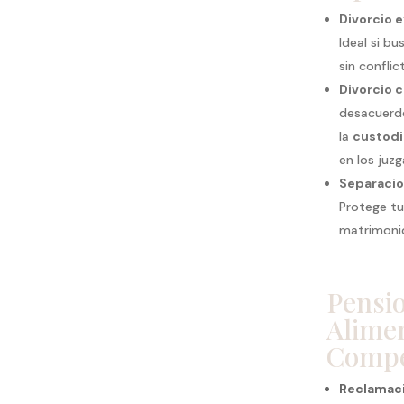
Divorcio 
Ideal si b
sin conflic
Divorcio 
desacuerdo
la
custodi
en los juz
Separacio
Protege t
matrimoni
Pensi
Alimen
Compe
Reclamac