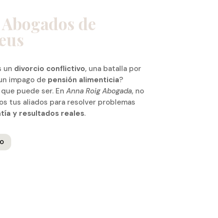
 Abogados de
eus
s un
divorcio conflictivo
, una batalla por
un impago de
pensión alimenticia
?
que puede ser. En
Anna Roig Abogada
, no
s tus aliados para resolver problemas
tía y resultados reales
.
o