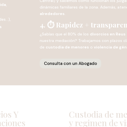
Central) y sabemos cómo funcionan los juzgados
ida
,
dinámicas familiares de la zona. Además, at
alrededores
.
des…),
4. ⏱️ Rapidez + transpare
s
¿Sabías que el 80% de los
divorcios en Reus
nuestra mediación? Trabajamos con plazos cla
de
custodia de menores
o
violencia de gé
Consulta con un Abogado
ios Y
Custodia de m
aciones
y regimen de vi