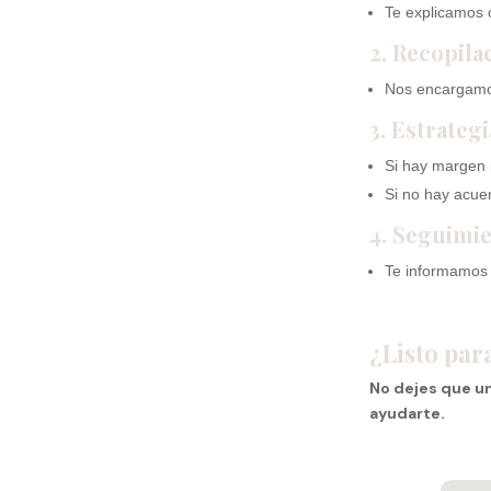
Te explicamos o
2. Recopil
Nos encargamos
3. Estrateg
Si hay margen 
Si no hay acue
4. Seguimi
Te informamos 
¿Listo par
No dejes que un
ayudarte.