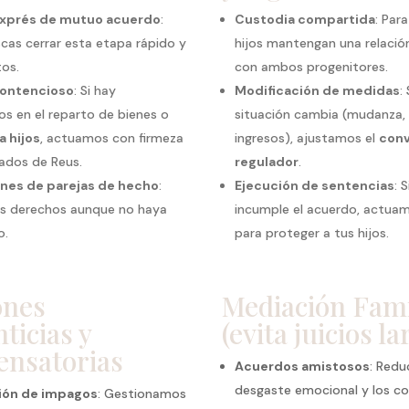
exprés de mutuo acuerdo
:
Custodia compartida
: Par
uscas cerrar esta etapa rápido y
hijos mantengan una relación
tos.
con ambos progenitores.
contencioso
: Si hay
Modificación de medidas
:
s en el reparto de bienes o
situación cambia (mudanza,
a hijos
, actuamos con firmeza
ingresos), ajustamos el
con
gados de Reus.
regulador
.
nes de parejas de hecho
:
Ejecución de sentencias
: 
us derechos aunque no haya
incumple el acuerdo, actua
o.
para proteger a tus hijos.
ones
Mediación Fami
ticias y
(evita juicios la
nsatorias
Acuerdos amistosos
: Redu
desgaste emocional y los cos
ión de impagos
: Gestionamos