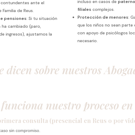
incluso en casos de
patern
contundentes ante el
filiales
complejos.
 Familia de Reus.
Protección de menores
: G
de pensiones
: Si tu situación
que los niños no sean parte d
 ha cambiado (paro,
con apoyo de psicólogos loca
de ingresos), ajustamos la
necesario.
e dicen sobre nuestros Aboga
funciona nuestro proceso en
primera consulta (presencial en Reus o por vid
caso sin compromiso.