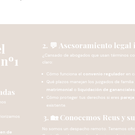
2. 💬 Asesoramiento legal 
l
¿Cansado de abogados que usan términos con
 nº1
claro:
Cómo funciona el
convenio regulador
en c
Qué plazos manejan los juzgados de familia 
zadas
matrimonial
o
liquidación de gananciale
Cómo proteger tus derechos si eres
pareja
amos
existente.
3. 🏡 Conocemos Reus y su
priorizamos
No somos un despacho remoto. Tenemos oficin
en de