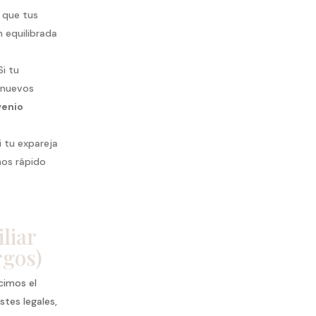
a que tus
 equilibrada
 Si tu
 nuevos
venio
Si tu expareja
mos rápido
liar
rgos)
cimos el
tes legales,