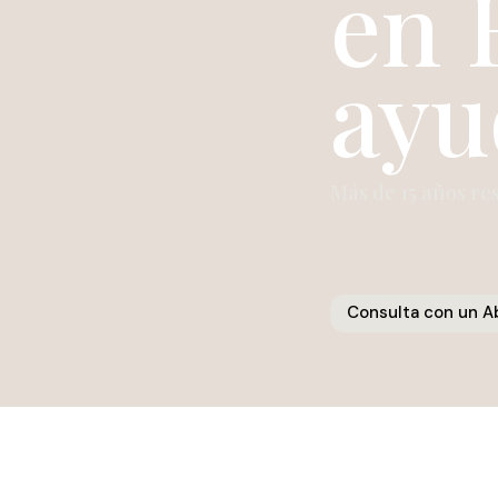
en 
ay
Más de 15 años re
Consulta con un 