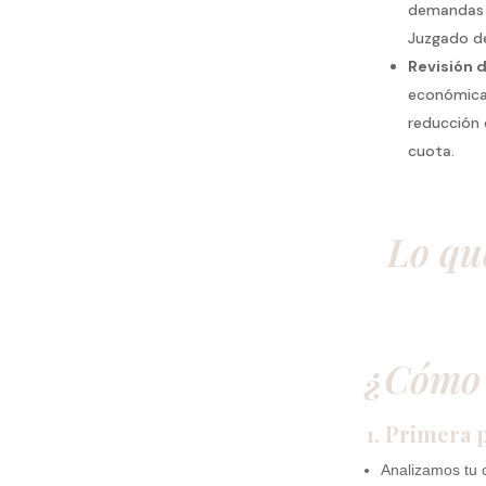
demandas 
Juzgado de
Revisión 
económica
reducción 
cuota.
Lo qu
¿Cómo 
1. Primera 
Analizamos tu 