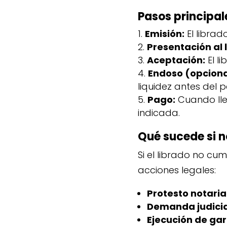
Pasos principal
Emisión:
El librad
Presentación al 
Aceptación:
El l
Endoso (opciona
liquidez antes del 
Pago:
Cuando lle
indicada.
Qué sucede si 
Si el librado no cu
acciones legales:
Protesto notarial
Demanda judicia
Ejecución de gar