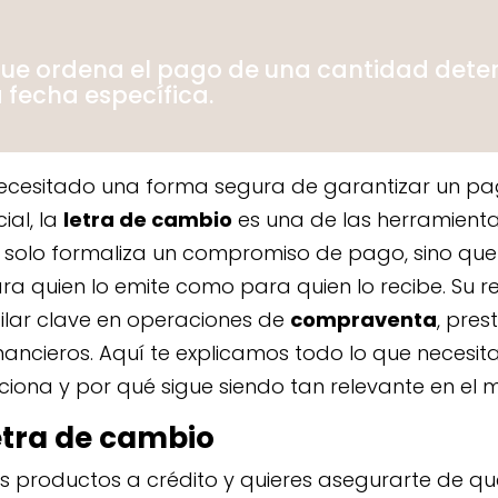
e ordena el pago de una cantidad dete
 fecha específica.
necesitado una forma segura de garantizar un p
ial, la
letra de cambio
es una de las herramienta
solo formaliza un compromiso de pago, sino que
ra quien lo emite como para quien lo recibe. Su r
pilar clave en operaciones de
compraventa
, pre
nancieros. Aquí te explicamos todo lo que necesi
iona y por qué sigue siendo tan relevante en el 
etra de cambio
 productos a crédito y quieres asegurarte de qu