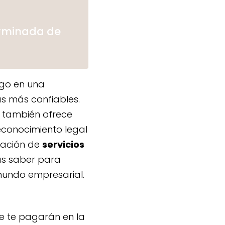
rminada de
ago en una
s más confiables.
 también ofrece
econocimiento legal
stación de
servicios
tas saber para
mundo empresarial.
e te pagarán en la