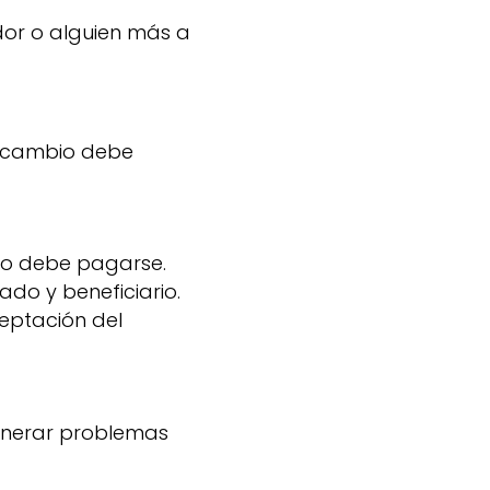
ador o alguien más a
e cambio debe
do debe pagarse.
ado y beneficiario.
eptación del
 generar problemas