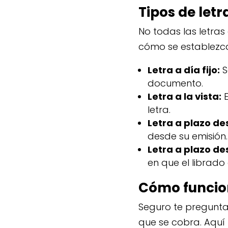
Tipos de let
No todas las letra
cómo se establezca 
Letra a día fijo:
S
documento.
Letra a la vista:
E
letra.
Letra a plazo de
desde su emisión.
Letra a plazo des
en que el librad
Cómo funcion
Seguro te pregunta
que se cobra. Aquí 