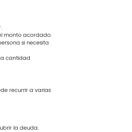
.
 el monto acordado.
 persona si necesita
la cantidad
de recurrir a varias
brir la deuda.