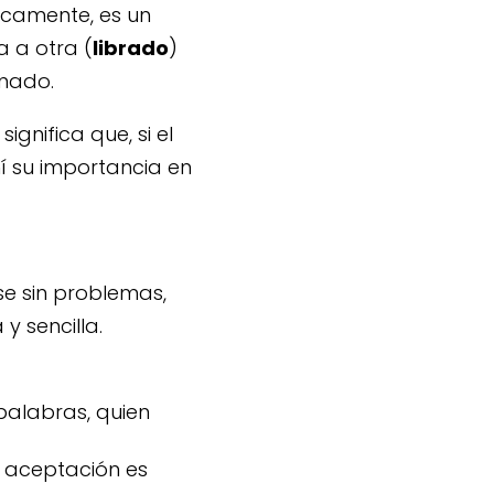
sicamente, es un
a a otra (
librado
)
inado.
ignifica que, si el
í su importancia en
se sin problemas,
y sencilla.
palabras, quien
 aceptación es