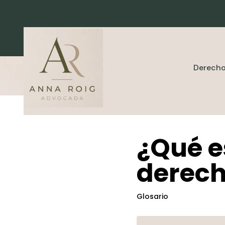
Derecho
¿Qué e
derech
Glosario