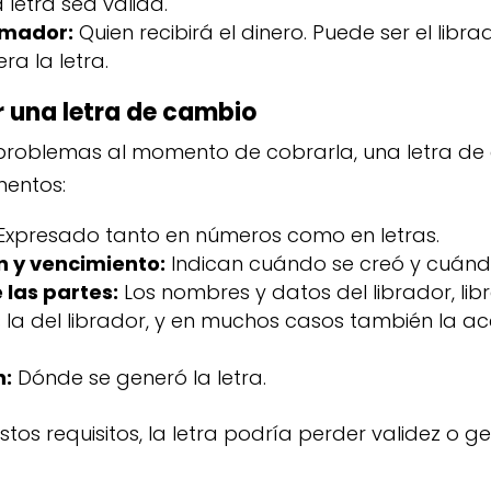
 letra sea válida.
omador:
Quien recibirá el dinero. Puede ser el libr
ra la letra.
r una letra de cambio
problemas al momento de cobrarla, una letra d
mentos:
Expresado tanto en números como en letras.
n y vencimiento:
Indican cuándo se creó y cuán
 las partes:
Los nombres y datos del librador, libr
la del librador, y en muchos casos también la ac
n:
Dónde se generó la letra.
estos requisitos, la letra podría perder validez o