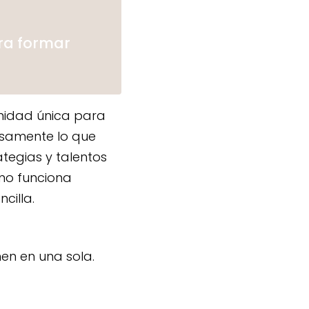
ra formar
nidad única para
cisamente lo que
ategias y talentos
mo funciona
cilla.
en en una sola.