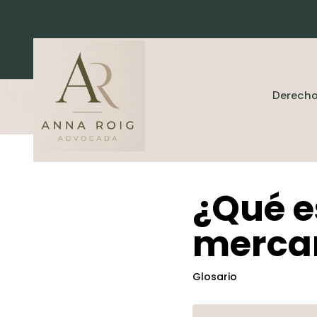
Derecho
¿Qué e
mercan
Glosario