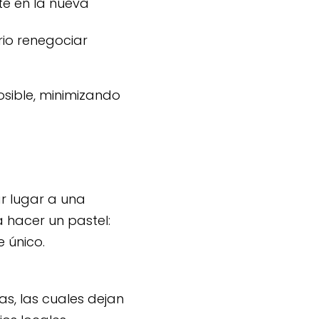
te en la nueva
io renegociar
osible, minimizando
 lugar a una
hacer un pastel:
e único.
s, las cuales dejan