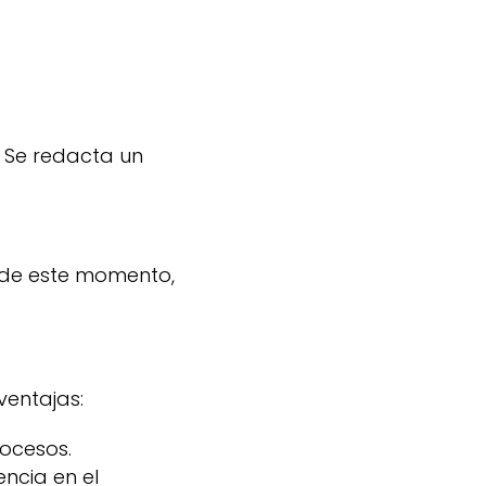
 Se redacta un
r de este momento,
ventajas:
rocesos.
ncia en el