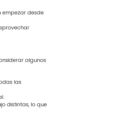
in empezar desde
aprovechar
considerar algunos
odas las
l.
 distintas, lo que