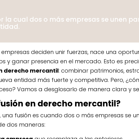
r la cual dos o más empresas se unen pa
tidad.
empresas deciden unir fuerzas, nace una oportu
tos y ganar presencia en el mercado. Esto es pre
en derecho mercantil
: combinar patrimonios, estr
eva entidad más fuerte y competitiva. Pero, ¿có
ceso? Vamos a desglosarlo de manera clara y sen
fusión en derecho mercantil?
s, una fusión es cuando dos o más empresas se un
 de dos maneras:
va empresa
que reemplaza a las anteriores.