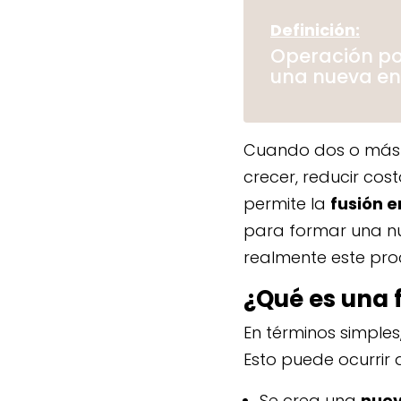
Definición:
Operación po
una nueva en
Cuando dos o más 
crecer, reducir cos
permite la
fusión 
para formar una nu
realmente este pro
¿Qué es una 
En términos simple
Esto puede ocurrir
Se crea una
nue